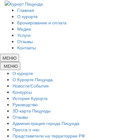
Главная
О курорте
Бронирование и оплата
Медиа
Услуги
Отзывы
Контакты
МЕНЮ
МЕНЮ
О курорте
О Курорте Пицунда
Новости/События
Конкурсы
История Курорта
Руководство
3D-карта Пицунды
Отзывы
Администрация города Пицунда
Пресса о нас
Представители на территоррии РФ