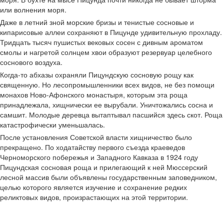
или волнения моря.
Даже в летний зной морские бризы и тенистые сосновые и
кипарисовые аллеи сохраняют в Пицунде удивительную прохладу.
Тридцать тысяч пушистых вековых сосен с дивным ароматом
смолы и нагретой солнцем хвои образуют резервуар целебного
соснового воздуха.
Когда-то абхазы охраняли Пицундскую сосновую рощу как
священную. Но лесопромышленники всех видов, не без помощи
монахов Ново-Афонского монастыря, которым эта роща
принадлежала, хищнически ее вырубали. Уничтожались сосна и
самшит. Молодые деревца вытаптывал пасшийся здесь скот. Роща
катастрофически уменьшалась.
После установления Советской власти хищничество было
прекращено. По ходатайству первого съезда краеведов
Черноморского побережья и Западного Кавказа в 1924 году
Пицундская сосновая роща и прилегающий к ней Мюссерский
лесной массив были объявлены государственным заповедником,
целью которого является изучение и сохранение редких
реликтовых видов, произрастающих на этой территории.