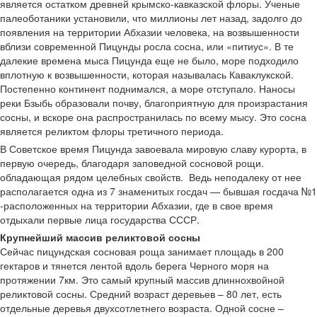
является остатком древней крымско-кавказской флоры. Ученые
палеоботаники установили, что миллионы лет назад, задолго до
появления на территории Абхазии человека, на возвышенности
вблизи современной Пицунды росла сосна, или «питиус». В те
далекие времена мыса Пицунда еще не было, море подходило
вплотную к возвышенности, которая называлась Каваклукской.
Постепенно континент поднимался, а море отступало. Наносы
реки Бзыбь образовали почву, благоприятную для произрастания
сосны, и вскоре она распространилась по всему мысу. Это сосна
является реликтом флоры третичного периода.
В Советское время Пицунда завоевала мировую славу курорта, в
первую очередь, благодаря заповедной сосновой рощи.
обладающая рядом целебных свойств. Ведь неподалеку от нее
располагается одна из 7 знаменитых госдач — бывшая госдача №1
-расположенных на территории Абхазии, где в свое время
отдыхали первые лица государства СССР.
Крупнейший массив реликтовой сосны
Сейчас пицундская сосновая роща занимает площадь в 200
гектаров и тянется лентой вдоль берега Черного моря на
протяжении 7км. Это самый крупный массив длиннохвойной
реликтовой сосны. Средний возраст деревьев – 80 лет, есть
отдельные деревья двухсотлетнего возраста. Одной сосне –