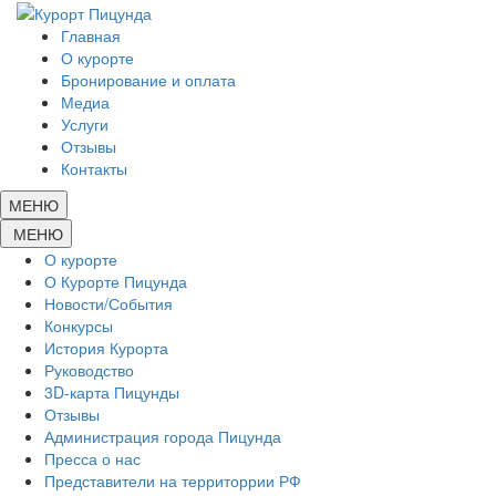
Главная
О курорте
Бронирование и оплата
Медиа
Услуги
Отзывы
Контакты
МЕНЮ
МЕНЮ
О курорте
О Курорте Пицунда
Новости/События
Конкурсы
История Курорта
Руководство
3D-карта Пицунды
Отзывы
Администрация города Пицунда
Пресса о нас
Представители на территоррии РФ