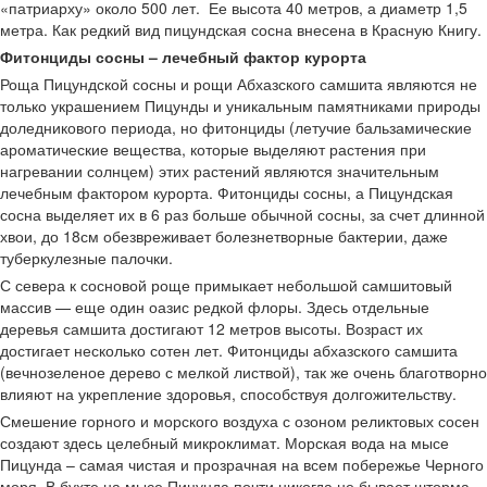
«патриарху» около 500 лет. Ее высота 40 метров, а диаметр 1,5
метра. Как редкий вид пицундская сосна внесена в Красную Книгу.
Фитонциды сосны – лечебный фактор курорта
Роща Пицундской сосны и рощи Абхазского самшита являются не
только украшением Пицунды и уникальным памятниками природы
доледникового периода, но фитонциды (летучие бальзамические
ароматические вещества, которые выделяют растения при
нагревании солнцем) этих растений являются значительным
лечебным фактором курорта. Фитонциды сосны, а Пицундская
сосна выделяет их в 6 раз больше обычной сосны, за счет длинной
хвои, до 18см обезвреживает болезнетворные бактерии, даже
туберкулезные палочки.
С севера к сосновой роще примыкает небольшой самшитовый
массив — еще один оазис редкой флоры. Здесь отдельные
деревья самшита достигают 12 метров высоты. Возраст их
достигает несколько сотен лет. Фитонциды абхазского самшита
(вечнозеленое дерево с мелкой листвой), так же очень благотворно
влияют на укрепление здоровья, способствуя долгожительству.
Смешение горного и морского воздуха с озоном реликтовых сосен
создают здесь целебный микроклимат. Морская вода на мысе
Пицунда – самая чистая и прозрачная на всем побережье Черного
моря. В бухте на мысе Пицунда почти никогда не бывает шторма