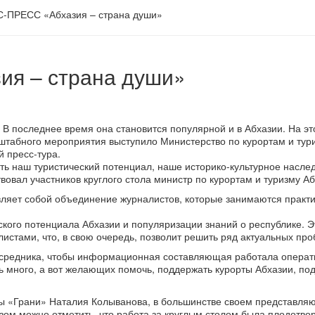
С-ПРЕСС «Абхазия – страна души»
ия – страна души»
 В последнее время она становится популярной и в Абхазии. На эт
табного мероприятия выступило Министерство по курортам и тури
 пресс-тура.
ть наш туристический потенциал, наше историко-культурное насле
твовал участников круглого стола министр по курортам и туризму А
яет собой объединение журналистов, которые занимаются практи
еского потенциала Абхазии и популяризации знаний о республике. 
стами, что, в свою очередь, позволит решить ряд актуальных про
посредника, чтобы информационная составляющая работала операт
ь много, а вот желающих помочь, поддержать курорты Абхазии, по
еты «Грани» Наталия Колыванова, в большинстве своем представля
м можно отметить, что работа за круглым столом была плодотворн