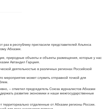
от раз в республику пригласили представителей Альянса
зму Абхазии.
дие, природные объекты и объекты размещения, которые у нас
бхазии Автандил Гарцкия.
ческой деятельностью в различных регионах Российской
Это мероприятие может служить отправной точкой для
блем.
ивно, – отметил председатель Союза журналистов Абхазии
ддержать развитие экономики и наши межгосударственные
ют территориально отдаленные от Абхазии регионы России.
ой для всех участников встречи.