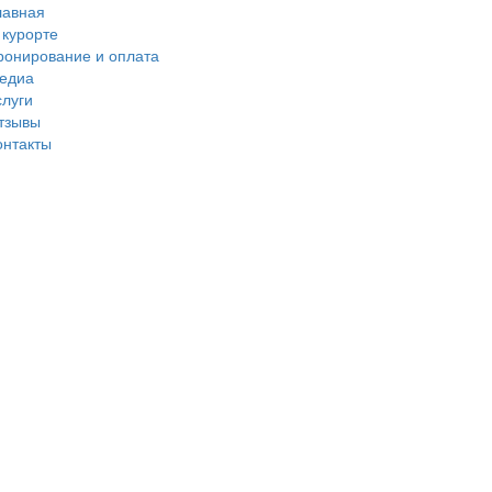
лавная
 курорте
ронирование и оплата
едиа
слуги
тзывы
онтакты