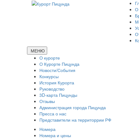
Г
О
Б
М
У
О
К
МЕНЮ
О курорте
О Курорте Пицунда
Новости/События
Конкурсы
История Курорта
Руководство
3D-карта Пицунды
Отзывы
Администрация города Пицунда
Пресса о нас
Представители на территоррии РФ
Номера
Номера и цены