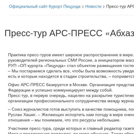
Официальный сайт Курорт Пицунда
>
Новости
>
Пресс-тур АР
Пресс-тур АРС-ПРЕСС «Абхаз
Практика пресс-туров имеет широкое распространение в мире.
руководителей региональных СМИ России, а инициатором масш
РУП «ОП курорта «Пицунда» стал объектом размещения гостей
– Мы постараемся сделать все, чтобы была возможность увиде
есть и которые находятся в стадии строительства, – поприветс
Офис АРС-ПРЕСС базируется в Москве. Организация представл
Федерации и успешно коммуницируют между собой.
Пресс-тур, в первую очередь, нацелен на раскрытие туристич
организации профессионального сотрудничества между журнали
– Союз журналистов готов выступить в качестве помощника, 
Руслан Хашиг. – Желающих испортить нам погоду в мире очен
отношения – мы понимаем, что это ресурсы небольшие.
Участники пресс-тура, среди которых и главный редактор газ
Идеи и предложения рождались по мере общения. Таким образо