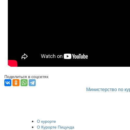
Поделиться в соцсетях
Министерство по ку
О курорте
О Курорте Пицунда