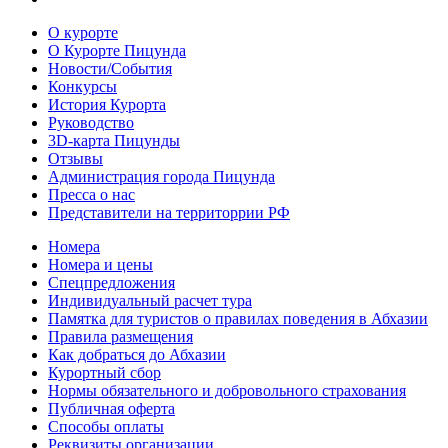
О курорте
О Курорте Пицунда
Новости/События
Конкурсы
История Курорта
Руководство
3D-карта Пицунды
Отзывы
Администрация города Пицунда
Пресса о нас
Представители на территоррии РФ
Номера
Номера и цены
Спецпредложения
Индивидуальный расчет тура
Памятка для туристов о правилах поведения в Абхазии
Правила размещения
Как добраться до Абхазии
Курортный сбор
Нормы обязательного и добровольного страхования
Публичная оферта
Cпособы оплаты
Реквизиты организации